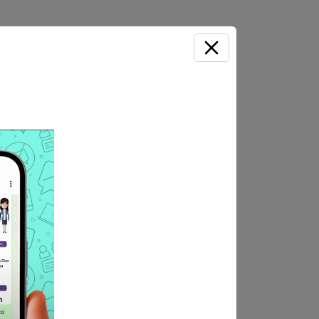
documentada), en Mesa de
 306. Debiendo consignar lo