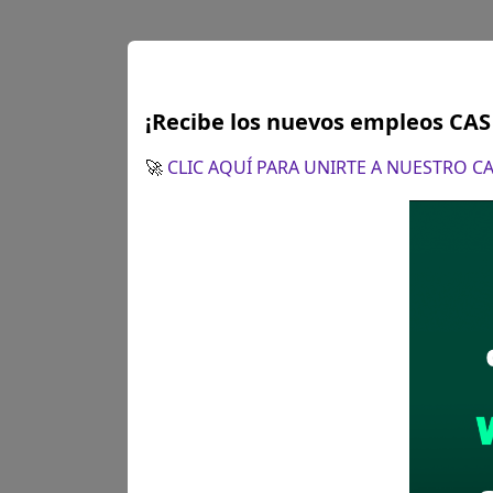
¡Recibe los nuevos empleos CA
🚀
CLIC AQUÍ PARA UNIRTE A NUESTRO 
Plazo para postular:
26 de f
CÓMO POSTULAR:
POSTULACI
Partes de la Municipalidad Di
siguiente: ASUNTO:........... codi
Recomendaciones para 