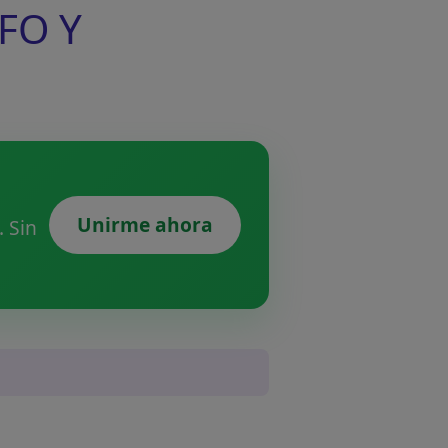
FO Y
Unirme ahora
 Sin