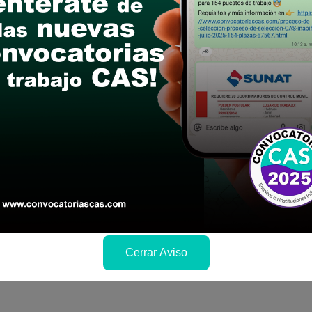
le las bases del concurso público
a si cumples con los requisitos para el puesto
 y presentalo en la fechas y por los medios que i
ra conocer cuando se publicará los resultados
Cerrar Aviso