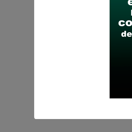
Descarga y revisa a detal
Antes de postular, verific
Prepara tu documentación
Revisar el cronograma pa
Descarga aquí las Bases