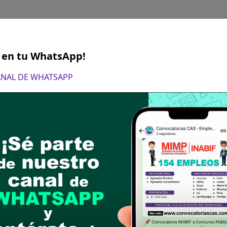
S en tu WhatsApp!
CANAL DE WHATSAPP
ebrero del 2024
ÓN: Presentación de expediente (hoja de vida 
strital de Curahuasi sito en Av. Santa Catalina Nº
go N°….., Puesto:...........
postular