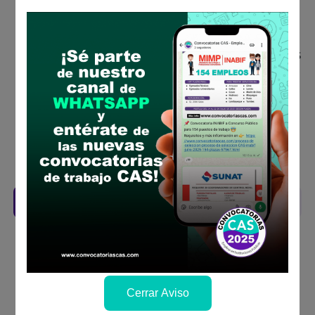
Descarga y revisa a detalle las bases del
concurso público
Antes de postular, verifica si cumples con los
requisitos para el puesto
Prepara tu documentación y presentalo en
la fechas y por los medios que indica las
bases
Revisar el cronograma para conocer cuando
se publicará los resultados
Descarga aquí las Bases
Cerrar Aviso