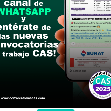
07 de agosto de 2025 (De 8:00 a.m. a 12:30 p.m. y 
ón presentada en físico (Mesa de Partes de la Mu
postular
le las bases del concurso público
a si cumples con los requisitos para el puesto
 y presentalo en la fechas y por los medios que i
ra conocer cuando se publicará los resultados