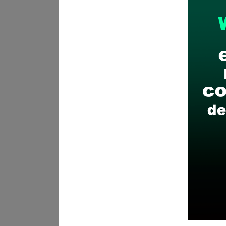
Plazo para postular:
Jueves, 
¿Como postular?:
Documentaci
Hualgayoc- Solo anexos)
Recomendaciones para 
Descarga y revisa a detal
Antes de postular, verific
Prepara tu documentación
Revisar el cronograma pa
Descarga aquí las Bases