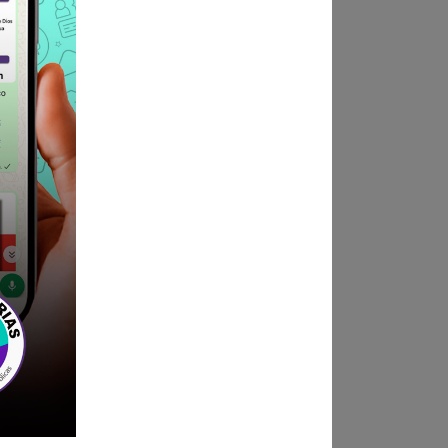
de 1:30 p.m. a 5:00 p.m.)
nicipalidad Distrital de
ndica las bases