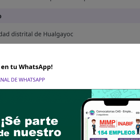
o
dad distrital de Hualgayoc
S en tu WhatsApp!
CANAL DE WHATSAPP