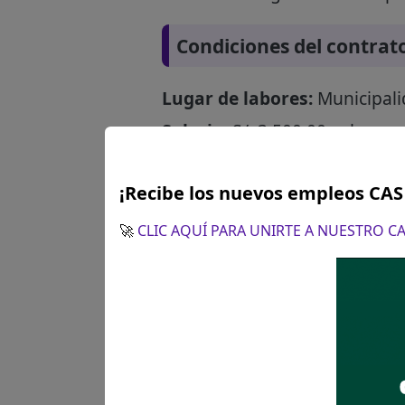
Condiciones del contrat
Lugar de labores:
Municipali
Salario:
S/. 3,500.00 soles
¿Cómo postular?
¡Recibe los nuevos empleos CA
🚀
CLIC AQUÍ PARA UNIRTE A NUESTRO 