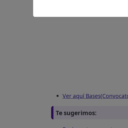
Ver aquí Bases(Convocat
Te sugerimos: