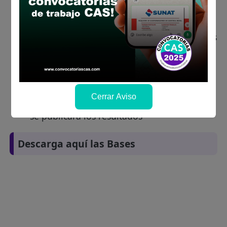
Descarga y revisa a detalle las bases del
concurso público
Antes de postular, verifica si cumples con los
requisitos para el puesto
Prepara tu documentación y presentalo en
la fechas y por los medios que indica las
bases
Cerrar Aviso
Revisar el cronograma para conocer cuando
se publicará los resultados
Descarga aquí las Bases