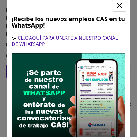
Los documentos deberán ser presentados por
Mesa de Partes de la Municipalidad Distrital de
¡Recibe los nuevos empleos CAS en tu
WhatsApp!
Marcavelica, ubicada en Plaza Miguel Grau s/n
Marcavelica.
🚀
CLIC AQUÍ PARA UNIRTE A NUESTRO CANAL
Horario de atención:
08:00 a.m. a 05:00 p.m.
DE WHATSAPP
Asunto:
Postulación CAS N° 01-2025-MDM
Recomendaciones para postular
Descarga y revisa a detalle las bases del
concurso público
Antes de postular, verifica si cumples con los
requisitos para el puesto
Prepara tu documentación y presentalo en
la fechas y por los medios que indica las
bases