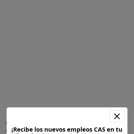
Plazo para postular:
15 de Junio del 2026 (De
¡Recibe los nuevos empleos CAS en tu
07:45 a.m. a 15:30 p.m.)