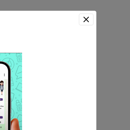
e dirección: Jr. Tarapoto
l horario de 7:30 a 15:30