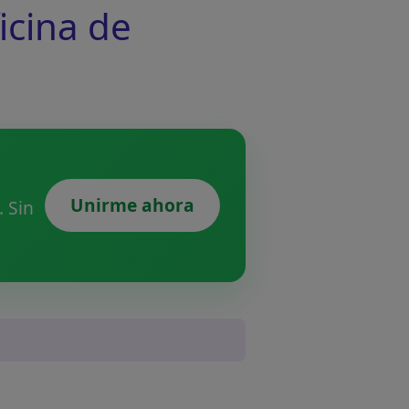
icina de
Unirme ahora
 Sin