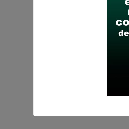
Recomendaciones para 
Descarga y revisa a detal
Antes de postular, verific
Prepara tu documentación
Revisar el cronograma pa
Descarga aquí las Bases