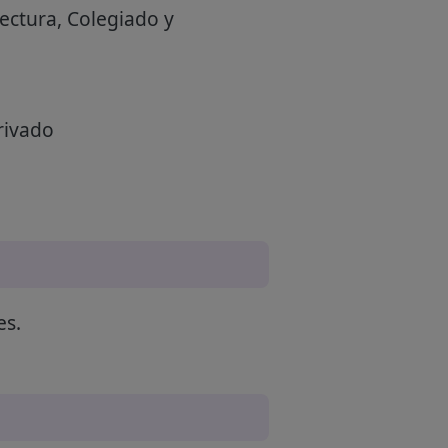
tectura, Colegiado y
rivado
es.