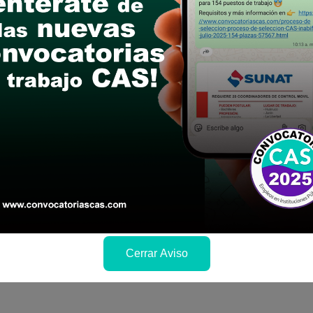
postular
le las bases del concurso público
a si cumples con los requisitos para el puesto
 y presentalo en la fechas y por los medios que i
ra conocer cuando se publicará los resultados
Cerrar Aviso