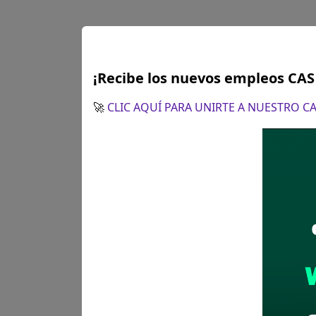
¡Recibe los nuevos empleos CA
🚀
CLIC AQUÍ PARA UNIRTE A NUESTRO 
Plazo para postular:
El 05 de
¿Como postular?:
Presentació
N°136 Distrito de Morales, ci
horas