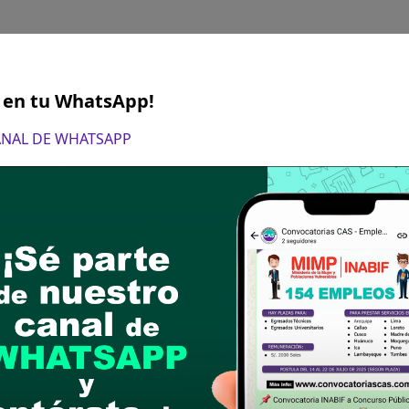
S en tu WhatsApp!
CANAL DE WHATSAPP
 octubre del 2023
n de la hoja de vida DOCUMENTADO en la siguient
udad de Tarapoto, ingreso por mesa de partes en e