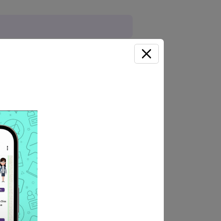
horas
rrado en la siguiente