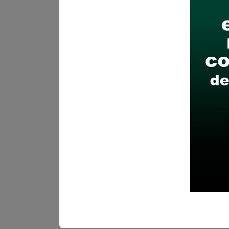
dirección: Plaza de Armas S/
y/o correo electrónico que es
Recomendaciones para 
Descarga y revisa a detal
Antes de postular, verific
Prepara tu documentación
Revisar el cronograma pa
Descarga aquí las Bases