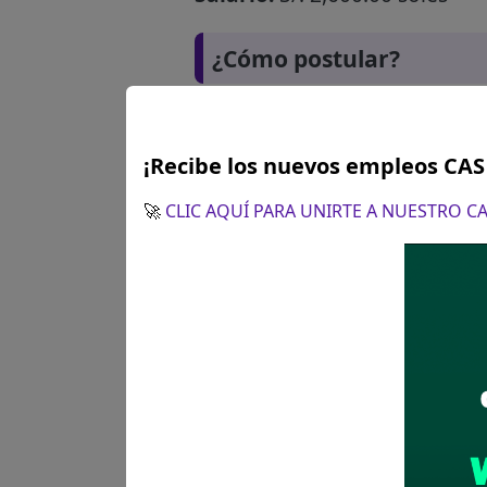
¿Cómo postular?
¡Recibe los nuevos empleos CA
🚀
CLIC AQUÍ PARA UNIRTE A NUESTRO 
Plazo para postular:
El 06 ma
¿Como postular?:
Presentaci