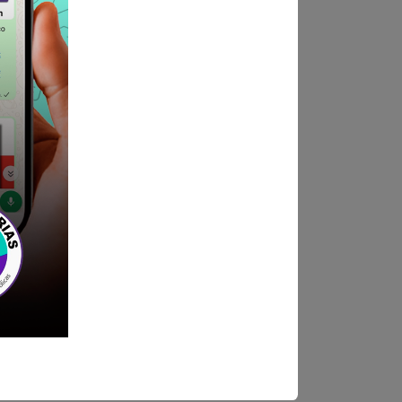
, Departamento de Arequipa. -
gob@gmail.com
ndica las bases