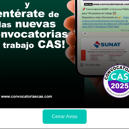
N, Distrito de Pampamarca, Provincia de La Unión
 mesa partes virtual que es el
munipampamarca.
postular
le las bases del concurso público
a si cumples con los requisitos para el puesto
 y presentalo en la fechas y por los medios que i
ra conocer cuando se publicará los resultados
Cerrar Aviso