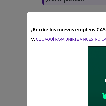
¡Recibe los nuevos empleos CA
🚀
CLIC AQUÍ PARA UNIRTE A NUESTRO 
Plazo para postular:
04 de a
CÓMO POSTULAR:
Presentaci
la siguiente dirección: Mesa