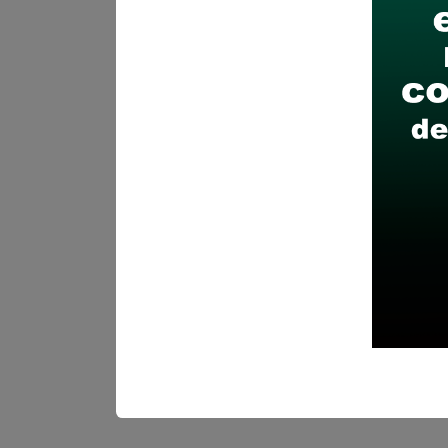
Recomendaciones para 
Descarga y revisa a detal
Antes de postular, verific
Prepara tu documentación
Revisar el cronograma pa
Descarga aquí las Bases