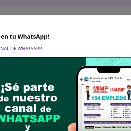
S en tu WhatsApp!
CANAL DE WHATSAPP
gosto del 2023
ón de Currículum vitae y/o hoja de vida (CV) doc
 de Partes de la entidad: Jr. Huamachuco N° S/N P