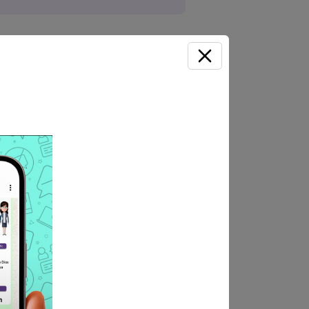
umentado, del postulante en
omabamba (Ex concejo).