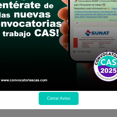
postular
le las bases del concurso público
a si cumples con los requisitos para el puesto
 y presentalo en la fechas y por los medios que i
ra conocer cuando se publicará los resultados
Cerrar Aviso