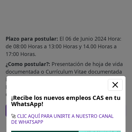
Plazo para postular:
El 06 de Junio 2024 Hora:
de 08:00 Horas a 13:00 Horas y 14.00 Horas a
17:00 Horas.
¿Como postular?:
Presentación de hoja de vida
documentada o Currículum Vitae documentada
Por Mesa de Partes de la Municipalidad
Provincial de Anta, que será derivado a la
Comisión de Evaluadora.
¡Recibe los nuevos empleos CAS en tu
WhatsApp!
Recomendaciones para postular
🚀
CLIC AQUÍ PARA UNIRTE A NUESTRO CANAL
DE WHATSAPP
Descarga y revisa a detalle las bases del