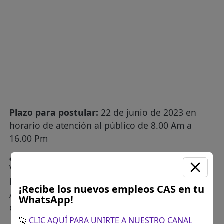
Plazo para postular:
22 de junio de 2023 en
horario de atención al público de 8.00 Am a
16.00 Pm
¿Como postular?:
Presentación de los Currículos
Vitae físico a la siguiente dirección: Plaza
Principal s/n Quinua - Huamanga, Ayacucho -
¡Recibe los nuevos empleos CAS en tu
Área de Atención al Ciudadano, Mesa de Partes
WhatsApp!
de la Municipalidad Distrital Quinua.
🚀
CLIC AQUÍ PARA UNIRTE A NUESTRO CANAL