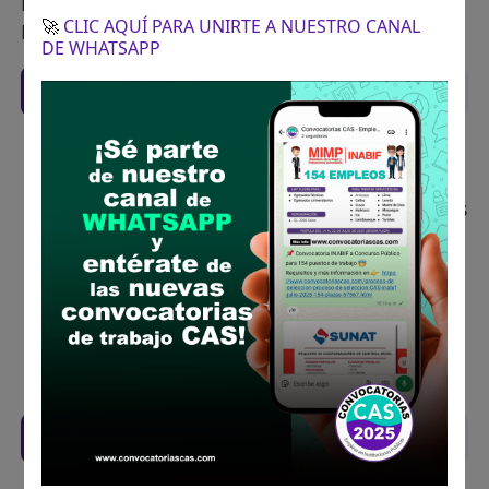
Distrital de Sanagorán, Calle los Ángeles S/N
🚀
CLIC AQUÍ PARA UNIRTE A NUESTRO CANAL
Plaza de Armas.
DE WHATSAPP
Recomendaciones para postular
Descarga y revisa a detalle las bases del
concurso público
Antes de postular, verifica si cumples con los
requisitos para el puesto
Prepara tu documentación y presentalo en
la fechas y por los medios que indica las
bases
Revisar el cronograma para conocer cuando
se publicará los resultados
Descarga aquí las Bases