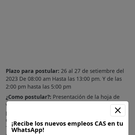
Plazo para postular:
26 al 27 de setiembre del
2023 De 08:00 am Hasta las 13:00 pm. Y de las
2:00 pm hasta las 5:00 pm
¿Como postular?:
Presentación de la hoja de
vida documentada (Currículum Vitae), en la
página Web Institucional:
POSTULA AQUÍ
Opción mesa de partes virtual. o en la Oficina de
¡Recibe los nuevos empleos CAS en tu
Trámite Documentario de la Municipalidad
WhatsApp!