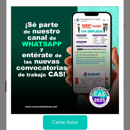
Descarga y revisa a detalle las bases del
concurso público
Antes de postular, verifica si cumples con los
requisitos para el puesto
Prepara tu documentación y presentalo en
la fechas y por los medios que indica las
bases
Revisar el cronograma para conocer cuando
se publicará los resultados
Descarga aquí las Bases
Cerrar Aviso