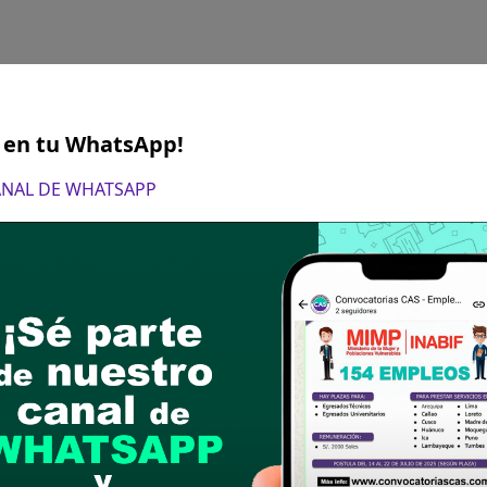
S en tu WhatsApp!
CANAL DE WHATSAPP
ril de 2025
 04:00 p.m
ón de la hoja de vida documentada, vía correo ele
b.pe
Todos los CV deben contener las DECLARA
es están en la Página Web de Municipalidad Distrit