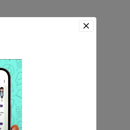
ctrónico al siguiente correo:
CIONES JURADAS debidamente
al de Ventanilla
Link