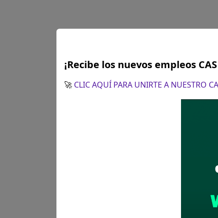
¡Recibe los nuevos empleos CA
🚀
CLIC AQUÍ PARA UNIRTE A NUESTRO 
Plazo para postular:
28 de ab
en el horario de 08:15 a.m. a
CÓMO POSTULAR:
Presentaci
royarce@muniventanilla.go
llenadas y firmadas, las cual