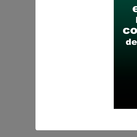
Recomendaciones para 
Descarga y revisa a detal
Antes de postular, verific
Prepara tu documentación
Revisar el cronograma pa
Descarga aquí las Bases