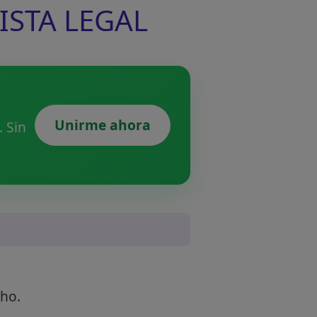
LISTA LEGAL
Unirme ahora
 Sin
cho.