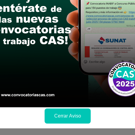
postular
le las bases del concurso público
a si cumples con los requisitos para el puesto
 y presentalo en la fechas y por los medios que i
ra conocer cuando se publicará los resultados
Cerrar Aviso