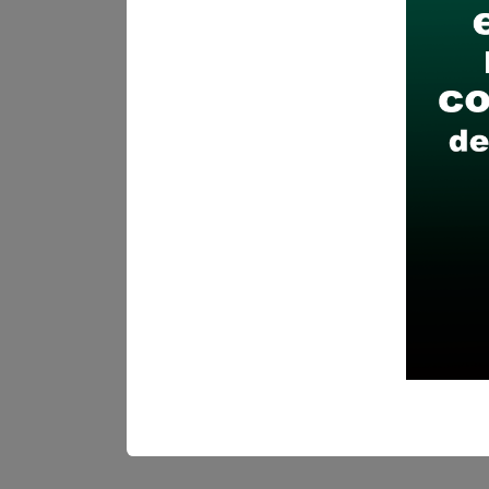
Recomendaciones para 
Descarga y revisa a detal
Antes de postular, verific
Prepara tu documentación
Revisar el cronograma pa
Descarga aquí las Bases