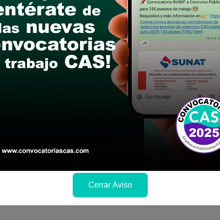
postular
le las bases del concurso público
a si cumples con los requisitos para el puesto
 y presentalo en la fechas y por los medios que i
ra conocer cuando se publicará los resultados
Cerrar Aviso