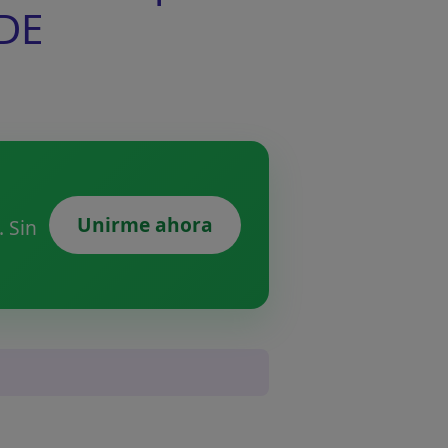
 DE
Unirme ahora
 Sin