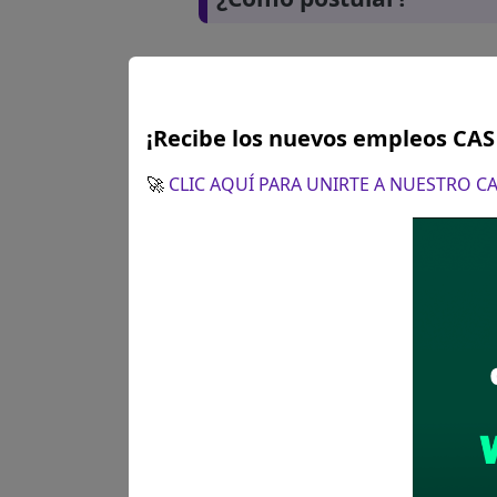
¡Recibe los nuevos empleos CA
🚀
CLIC AQUÍ PARA UNIRTE A NUESTRO 
Plazo para postular:
Del 02 a
¿Como postular?:
Postulación
convocatorias@necmetalmec