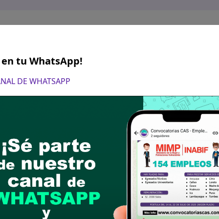
S en tu WhatsApp!
CANAL DE WHATSAPP
l 06 de octubre de 2024
 Virtual (enviar CV documentado y los formatos 1 
anica.pe