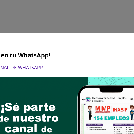
S en tu WhatsApp!
CANAL DE WHATSAPP
osto de 2024 Horario de recepción: Desde las 08:
n virtual del “Formulario de Inscripción de Post
o:
convocatoriadepersonal@perucompras.gob.pe
postular