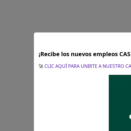
¡Recibe los nuevos empleos CA
🚀
CLIC AQUÍ PARA UNIRTE A NUESTRO 
Plazo para postular:
12 de ag
p.m.
¿Como postular?:
Presentació
el cual será remitido al corre
Recomendaciones para 