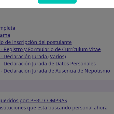
ompleta
rama
o de inscripción del postulante
- Registro y Formulario de Currículum Vitae
- Declaración Jurada (Varios)
- Declaración Jurada de Datos Personales
 - Declaración Jurada de Ausencia de Nepotismo
equeridos por: PERÚ COMPRAS
instituciones que esta buscando personal ahora