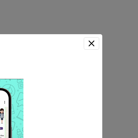
30 a.m. hasta las 11:59:00
ulante” debidamente llenado,