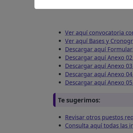
Ver aquí convocatoria c
Ver aquí Bases y Cronog
Descargar aquí Formulari
Descargar aquí Anexo 02 
Descargar aquí Anexo 03 
Descargar aquí Anexo 04 
Descargar aquí Anexo 05
Te sugerimos:
Revisar otros puestos r
Consulta aquí todas las 