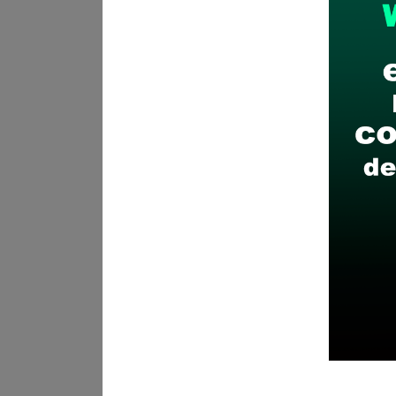
Descarga y revisa a detal
Antes de postular, verific
Prepara tu documentación
Revisar el cronograma pa
Descarga aquí las Bases