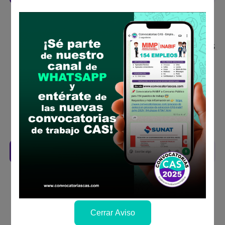
Descarga y revisa a detalle las bases del
concurso público
Antes de postular, verifica si cumples con los
requisitos para el puesto
Prepara tu documentación y presentalo en
la fechas y por los medios que indica las
bases
Revisar el cronograma para conocer cuando
se publicará los resultados
Descarga aquí las Bases
Cerrar Aviso