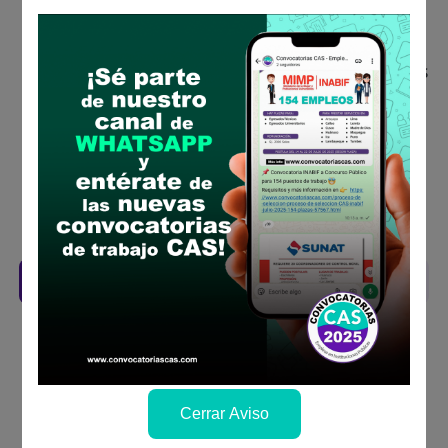
Descarga y revisa a detalle las bases del
concurso público
Antes de postular, verifica si cumples con los
requisitos para el puesto
Prepara tu documentación y presentalo en
la fechas y por los medios que indica las
bases
Revisar el cronograma para conocer cuando
se publicará los resultados
Descarga aquí las Bases
Cerrar Aviso