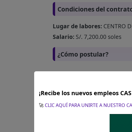
Condiciones del contrat
Lugar de labores:
CENTRO D
Salario:
S/. 7,200.00 soles
¿Cómo postular?
¡Recibe los nuevos empleos CA
🚀
CLIC AQUÍ PARA UNIRTE A NUESTRO 