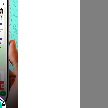
 SALUD
ntos sustentatorios y Anexo
la Unidad Ejecutora N° 411 -
l que participa-
ue se puedan visualizar,