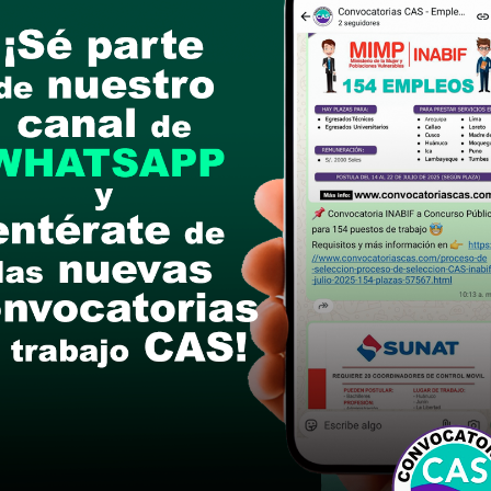
 16 de julio del 2024
DEL GRUPO OCUPACIONAL PROFESIONAL DE LA
 - Formulario de Curriculum Vitae con los docume
ravés de mesa de partes virtual
POSTULA AQUÍ
de 
o lo siguiente:
mite: convocatoria CAS N° 003
o tramite: Nombres y apellidos, N° de DNI., Cargo a
anexos deberán ser remitidos en forma legible, q
ados
postular
le las bases del concurso público