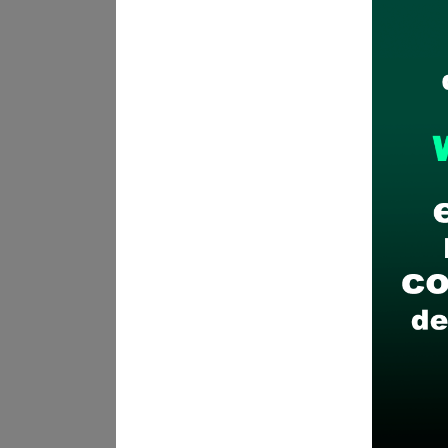
Plazo para postular:
Hasta el
¿Como postular?:
PERSONAL 
Presentación del Anexo N° 01
N° 02 Declaración Jurada, a t
Salud Chumbivilcas, detalland
- Asunto de la solicitud o tra
- Descripción de la solicitud 
Documentos de sustento: Los 
debidamente foliados y firm
Recomendaciones para 
Descarga y revisa a detal