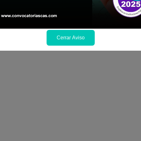
a si cumples con los requisitos para el puesto
 y presentalo en la fechas y por los medios que i
ra conocer cuando se publicará los resultados
Cerrar Aviso