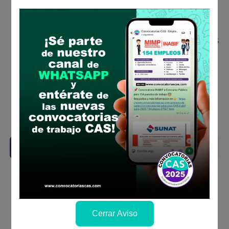
Descarga y revisa a detalle las bases del
concurso público
Antes de postular, verifica si cumples con los
requisitos para el puesto
Prepara tu documentación y presentalo en
la fechas y por los medios que indica las
bases
Revisar el cronograma para conocer cuando
se publicará los resultados
Descarga aquí las Bases
Cerrar Aviso