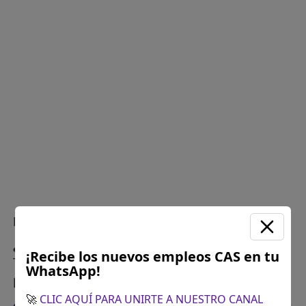
Plazo para postular:
12 y 13 de junio 2025
¿Cómo postular?:
Inscripción a través de
¡Recibe los nuevos empleos CAS en tu
Tramite Documentario de la RSSCN (Mesa de
WhatsApp!
partes), hora: 8.00 am a 13:00 pm.
🚀
CLIC AQUÍ PARA UNIRTE A NUESTRO CANAL