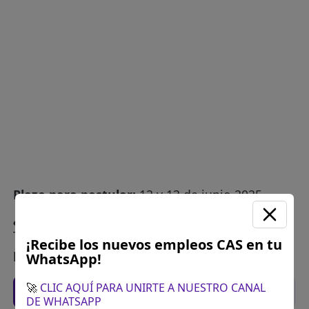
Plazo para postular:
12 y 13 de junio 2025
¿Cómo postular?:
Inscripción a través de
Tramite Documentario de la RSSCN (Mesa de
¡Recibe los nuevos empleos CAS en tu
partes), hora: 8.00 am a 13:00 pm.
WhatsApp!
🚀
CLIC AQUÍ PARA UNIRTE A NUESTRO CANAL
Recomendaciones para postular
DE WHATSAPP