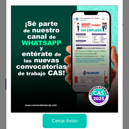
Descarga y revisa a detalle las bases del
concurso público
Antes de postular, verifica si cumples con los
requisitos para el puesto
Prepara tu documentación y presentalo en
la fechas y por los medios que indica las
bases
Revisar el cronograma para conocer cuando
se publicará los resultados
Descarga aquí las Bases
Cerrar Aviso