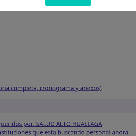
oria completa, cronograma y anexos)
equeridos por: SALUD ALTO HUALLAGA
instituciones que esta buscando personal ahora