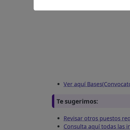
Ver aquí Bases(Convocat
Te sugerimos:
Revisar otros puestos r
Consulta aquí todas las 