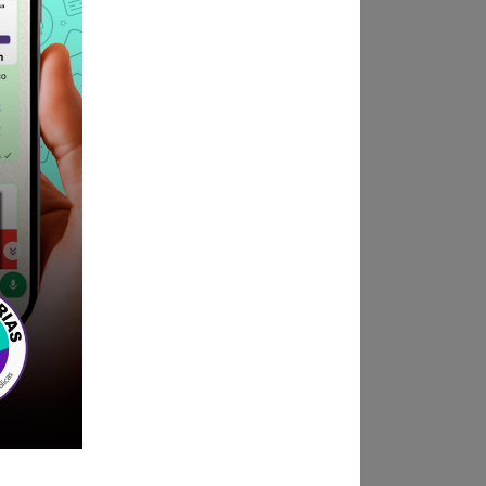
tado y anexos) Mesa de
e San Martin.
ndica las bases