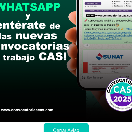
de julio del 2025
n de la documentación (curriculo vitae documen
 N" 403 Jr. Jorge Chávez Cuadra 7-Tocache-Tocach
postular
le las bases del concurso público
a si cumples con los requisitos para el puesto
 y presentalo en la fechas y por los medios que i
ra conocer cuando se publicará los resultados
Cerrar Aviso