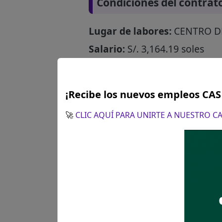
Condiciones del contrat
Lugar de labores:
CENTRO D
Salario:
S/. 3,164.19 soles
¿Cómo postular?
¡Recibe los nuevos empleos CA
🚀
CLIC AQUÍ PARA UNIRTE A NUESTRO 