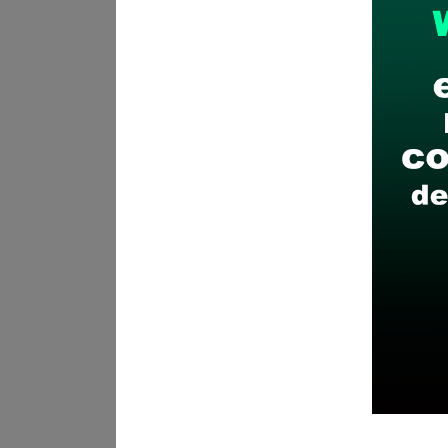
Plazo para postular:
04 y 07 
¿Cómo postular?
Presentació
Partes de la Unidad Ejecutora
Recomendaciones para 
Descarga y revisa a detal
Antes de postular, verific
Prepara tu documentación
Revisar el cronograma pa
Descarga aquí las Bases