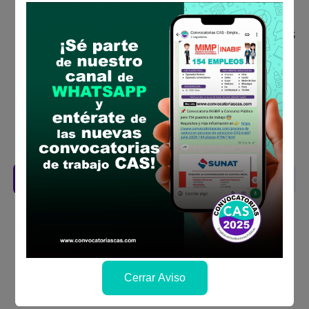
concurso público
Antes de postular, verifica si cumples con los
requisitos para el puesto
Prepara tu documentación y presentalo en
la fechas y por los medios que indica las
bases
Revisar el cronograma para conocer cuando
se publicará los resultados
Descarga aquí las Bases
Cerrar Aviso