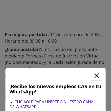
Plazo para postular:
11 de setiembre de 2024
Horario de: 09:00 a 16:00
¿Como postular?:
Inscripción del postulante
mediante Formato Ficha de Inscripción Virtual
(no documentado) y la Declaración Jurada de no
tener impedimentos para prestar servicios al
Estado o en la Sutran Ingresar al siguiente
enlace
¡Recibe los nuevos empleos CAS en tu
WhatsApp!
Recomendaciones para postular
🚀
CLIC AQUÍ PARA UNIRTE A NUESTRO CANAL
DE WHATSAPP
Descarga y revisa a detalle las bases del