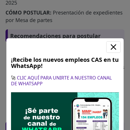
2025
CÓMO POSTULAR:
Presentación de expedientes
por Mesa de partes
Recomendaciones para postular
Descarga y revisa a detalle las bases del
¡Recibe los nuevos empleos CAS en tu
concurso público
WhatsApp!
Antes de postular, verifica si cumples con los
requisitos para el puesto
🚀
CLIC AQUÍ PARA UNIRTE A NUESTRO CANAL
Prepara tu documentación y presentalo en
DE WHATSAPP
la fechas y por los medios que indica las
bases
Revisar el cronograma para conocer cuando
se publicará los resultados
Descarga aquí las Bases