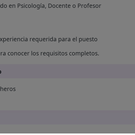
do en Psicología, Docente o Profesor
experiencia requerida para el puesto
a conocer los requisitos completos.
o
cheros