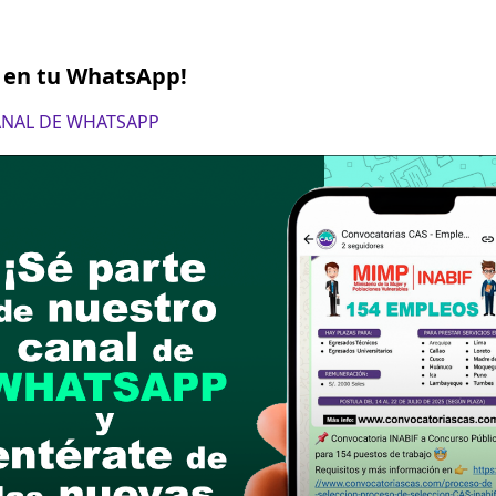
S en tu WhatsApp!
CANAL DE WHATSAPP
l 27 de febrero de 2025
ón de expedientes por Mesa de partes
postular
le las bases del concurso público