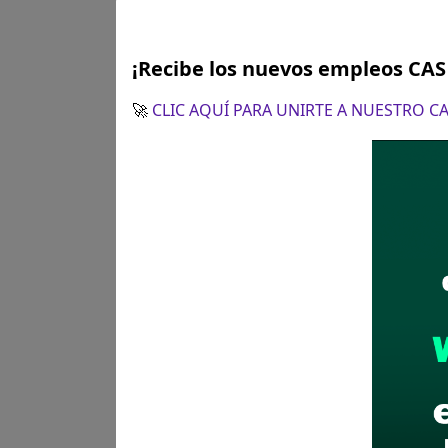
¡Recibe los nuevos empleos CA
🚀
CLIC AQUÍ PARA UNIRTE A NUESTRO 
Plazo para postular:
Del 26 a
CÓMO POSTULAR:
Presentaci
Recomendaciones para 
Descarga y revisa a detal