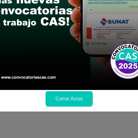
a si cumples con los requisitos para el puesto
 y presentalo en la fechas y por los medios que i
ra conocer cuando se publicará los resultados
Cerrar Aviso