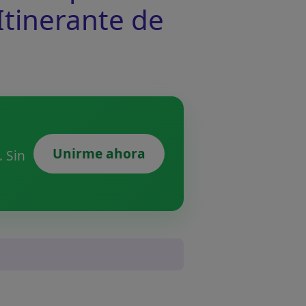
 Itinerante de
Unirme ahora
 Sin