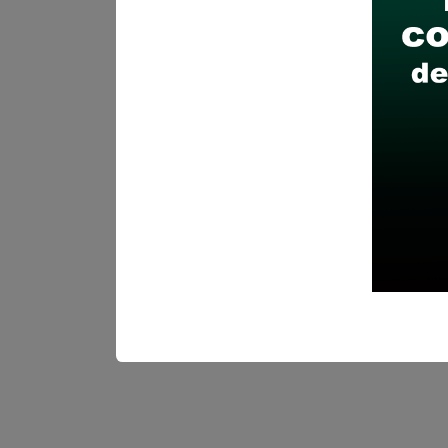
Antes de postular, verific
Prepara tu documentación
Revisar el cronograma pa
Descarga aquí las Bases