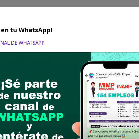
S en tu WhatsApp!
CANAL DE WHATSAPP
 16 de enero del 2025
ón de la hoja de vida documentada en físico en l
postular