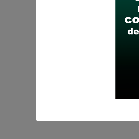
Descarga y revisa a detal
Antes de postular, verific
Prepara tu documentación
Revisar el cronograma pa
Descarga aquí las Bases