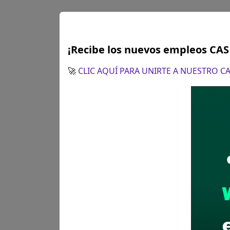
¡Recibe los nuevos empleos CA
🚀
CLIC AQUÍ PARA UNIRTE A NUESTRO 
Plazo para postular:
Hasta el
CÓMO POSTULAR:
Presentaci
local Chumbivilcas
Recomendaciones para 