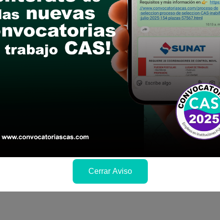
le las bases del concurso público
a si cumples con los requisitos para el puesto
 y presentalo en la fechas y por los medios que i
ra conocer cuando se publicará los resultados
Cerrar Aviso