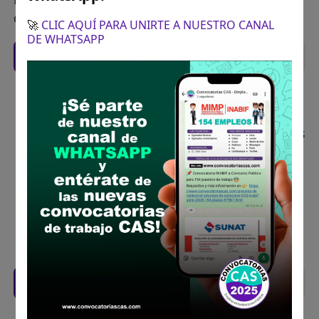
de Mesa de partes de la UNAT
🚀
CLIC AQUÍ PARA UNIRTE A NUESTRO CANAL
DE WHATSAPP
Recomendaciones para postular
Descarga y revisa a detalle las bases del
concurso público
Antes de postular, verifica si cumples con los
requisitos para el puesto
Prepara tu documentación y presentalo en
la fechas y por los medios que indica las
bases
Revisar el cronograma para conocer cuando
se publicará los resultados
Descarga aquí las Bases