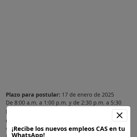
Plazo para postular:
17 de enero de 2025
De 8:00 a.m. a 1:00 p.m. y de 2:30 p.m. a 5:30
p.m
CÓMO POSTULAR:
Presentación del currículum
¡Recibe los nuevos empleos CAS en tu
vitae documentado y foliado, en la Jr. San Martín
WhatsApp!
N°459, Pampas, Tayacaja- Huancavelica: Oficina