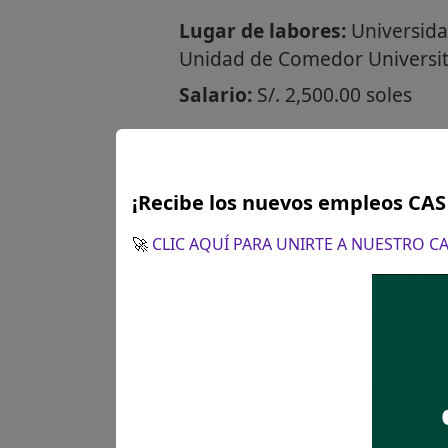
Lugar de labores:
Universida
Unidad de Comedor Universita
Salario:
S/. 2,500.00 soles
¿Cómo postular?
¡Recibe los nuevos empleos CA
🚀
CLIC AQUÍ PARA UNIRTE A NUESTRO 