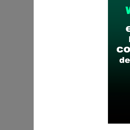
Plazo para postular:
El Lune
CÓMO POSTULAR:
Inscripció
Recomendaciones para 
Descarga y revisa a detal
Antes de postular, verific
Prepara tu documentación
Revisar el cronograma pa
Descarga aquí las Bases