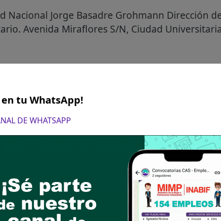
d Nacional Jorge Basadre Grohmann Dirección de 
rio. Avenida Miraflores S/N, Ciudad Universitaria
S en tu WhatsApp!
CANAL DE WHATSAPP