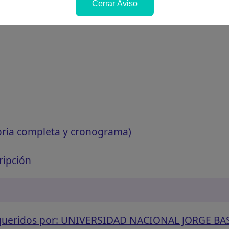
Cerrar Aviso
oria completa y cronograma)
ripción
requeridos por: UNIVERSIDAD NACIONAL JORGE B