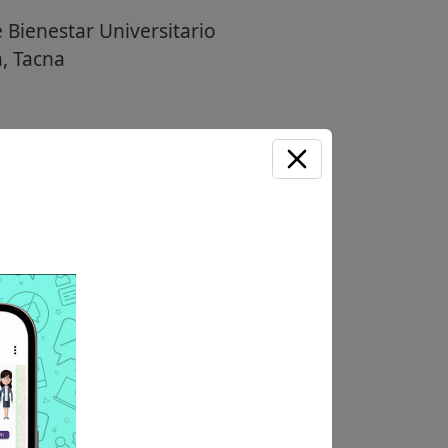
Bienestar Universitario
, Tacna