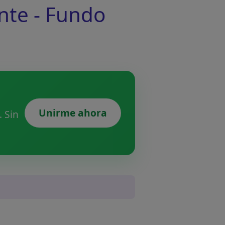
nte - Fundo
Unirme ahora
 Sin