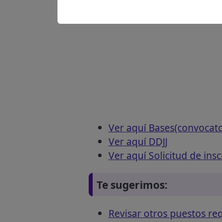
Ver aquí Bases(convocat
Ver aquí DDJJ
Ver aquí Solicitud de insc
Te sugerimos:
Revisar otros puestos 