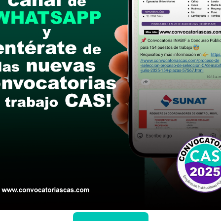
s 26 y Martes 27 de mayo de 2025
n de Postulantes, recepción de expedientes
postular
le las bases del concurso público
a si cumples con los requisitos para el puesto
 y presentalo en la fechas y por los medios que i
ra conocer cuando se publicará los resultados