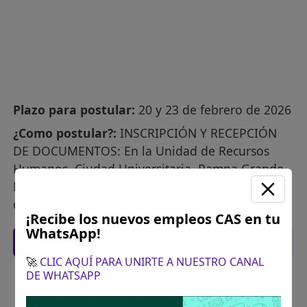
Plazo para postular:
20 y 23 de febrero de 2026
¿Como postular?:
INSCRIPCIÓN Y RECEPCIÓN
DE DOCUMENTOS: En la Unidad de Recursos
Humanos, Ciudad Universitaria, Pampa Grande,
Provincia y Departamento de Tumbes. Horario
de Atención: 8:00 - 15:00 horas.
¡Recibe los nuevos empleos CAS en tu
WhatsApp!
Recomendaciones para postular
🚀
CLIC AQUÍ PARA UNIRTE A NUESTRO CANAL
DE WHATSAPP
Descarga y revisa a detalle las bases del
concurso público