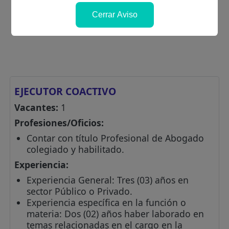
Cerrar Aviso
EJECUTOR COACTIVO
Vacantes:
1
Profesiones/Oficios:
Contar con título Profesional de Abogado
colegiado y habilitado.
Experiencia:
Experiencia General: Tres (03) años en
sector Público o Privado.
Experiencia específica en la función o
materia: Dos (02) años haber laborado en
temas relacionadas en el cargo en la