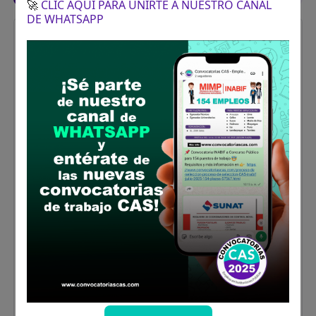
🚀
CLIC AQUÍ PARA UNIRTE A NUESTRO CANAL
DE WHATSAPP
ABOGADO (A)
Vacantes:
1
Profesiones/Oficios:
Titulo en Derecho con
colegiatura y habilitación vigente.
Experiencia:
Experiencia General: Cuatro (4) años de
experiencia laboral; ya sea en el sector
público o privado
Experiencia específica en la función o
materia: Tres (3) años de experiencia
requerida para el puesto en la función o la
materia en el nivel mínimo de Asistente
Legal en el sector público o privado.
Indique el tiempo de experiencia requerido
para el cargo estructural y/o puesto en el
nivel mínimo de puesto (precisando este):
Un (1) año de experiencia requerida para el