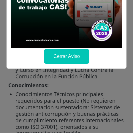
(precisando este): Tres (3) años de
experiencia, desempeñándose como
mínimo Asistente legal, en materia de
Procedimientos Administrativos
Disciplinarios en el sector público.
Cursos y/o programas de especialización:
Diplomado en Derecho Administrativo y/o
Derecho Laboral y Curso y/o diplomado en
Cerrar Aviso
Procedimiento Administrativo Disciplinario
y Curso en Integridad y Lucha Contra la
Corrupción en la Función Pública
Conocimientos:
Conocimientos Técnicos principales
requeridos para el puesto (No requieren
documentación sustentadora: Sistemas de
gestión anticorrupción y buenas prácticas
de cumplimiento referentes internacionales
como ISO 37001), orientados a su