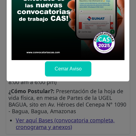
Nota: Cada curso de especialización deben
tener no menos de 24 horas de
capacitación y los diplomados no menos de
90 horas.
Contabilidad Gubernamental, Gestión
Publica,SIAF-SP, SIGA MEF.
Lugar de labores:
UNIDAD DE GESTIÓN
ADMINISTRATIVA.
Salario:
S/. 3,500.00 Soles
Cerrar Aviso
Plazo para postular:
17 de julio de 2026 (De
8:00 am a 6:00 pm)
¿Cómo Postular?:
Presentación de la hoja de
vida física, en mesa de Partes de la UGEL
BAGUA, sito en Av. Héroes del Cenepa N° 1090
- Bagua, Bagua, Amazonas
Ver aquí Bases (convocatoria completa,
cronograma y anexos)