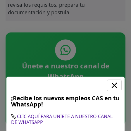
revisa los requisitos, prepara tu
documentación y postula.
Únete a nuestro canal de
WhatsApp
Recibe las últimas convocatorias CAS,
directamente en tu WhatsApp. Sin spam.
¡Recibe los nuevos empleos CAS en tu
WhatsApp!
Unirme ahora
🚀
CLIC AQUÍ PARA UNIRTE A NUESTRO CANAL
DE WHATSAPP