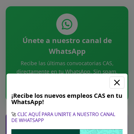
Únete a nuestro canal de
WhatsApp
Recibe las últimas convocatorias CAS,
directamente en tu WhatsApp. Sin spam.
Unirme ahora
¡Recibe los nuevos empleos CAS en tu
WhatsApp!
🚀
CLIC AQUÍ PARA UNIRTE A NUESTRO CANAL
Posiciones solicitadas y links de las
DE WHATSAPP
bases