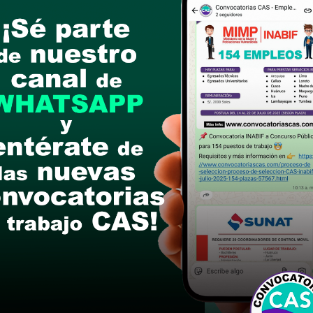
links de las bases
NNOVACIÒN Y SOPORTE TECNOLÒGICO
utación e Informática o Computación o Informát
ión o Informática.
ector Público y/o privado.
coordinador o asistente de Soporte Técnico de l
rivada. En el caso de profesor en computación e i
docente a cargo del aula de innovación o la que
A PACHACUTEC