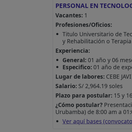
PERSONAL EN TECNOLO
Vacantes:
1
Profesiones/Oficios:
Titulo Universitario de T
y Rehabilitación o Terapi
Experiencia:
General:
01 año y 06 mese
Especifico:
01 año de expe
Lugar de labores:
CEBE JAV
Salario:
S/ 2,964.19 soles
Plazo para postular:
15 y 16
¿Cómo postular?
Presentaci
Urubamba) de 8:00 am a 01:0
Ver aquí bases (convocat