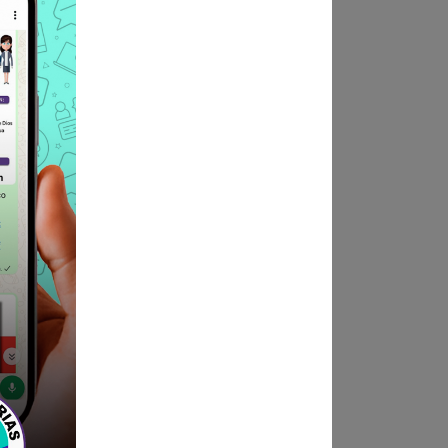
ica o en Educación con
os recursos tecnológicos en
nformática o bachiller en
 haga sus veces.