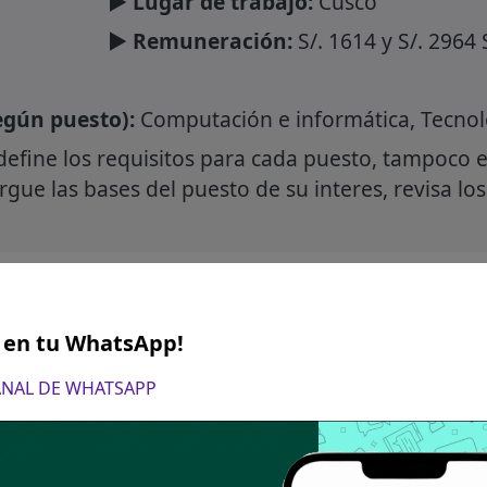
► Lugar de trabajo:
Cusco
► Remuneración:
S/. 1614 y S/. 2964 
gún puesto):
Computación e informática, Tecno
define los requisitos para cada puesto, tampoco e
gue las bases del puesto de su interes, revisa los
ro canal de WhatsApp
S en tu WhatsApp!
 convocatorias CAS, directamente en tu WhatsApp.
CANAL DE WHATSAPP