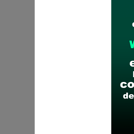
Posiciones solicitadas y 
COORDINADOR(A) DE I
Vacantes:
1
Profesiones/Oficios:
Egresado Técnico en Comp
especialidad de Computac
Experiencia:
General:
12 meses en el s
Especifico:
10 meses como 
IIEE o entidad pública o p
educación: 10 meses como 
Lugar de labores:
I.E. INK