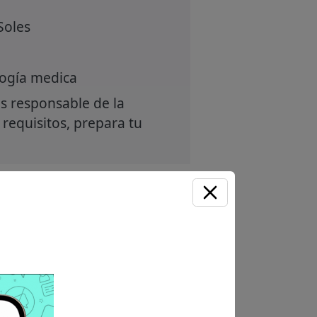
Soles
logía medica
s responsable de la
 requisitos, prepara tu
Unirme ahora
 Sin