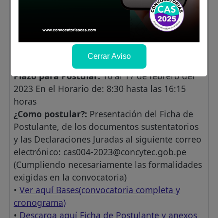
resultados, adaptabilidad, trabajo en equipo,
compromiso laboral, planificación,
comunicación, tolerancia a trabajo bajo
presión.
Lugar de labores:
Sede Central CONCYTEC
Cerrar Aviso
Salario:
S/. 9,000.00 Soles
Plazo para Postular:
16 al 17 de febrero del
2023 En el Horario de: 8:30 hasta las 16:15
horas
¿Como postular?:
Presentación del Ficha de
Postulante, de los documentos sustentatorios
y las Declaraciones Juradas al siguiente correo
electrónico:
cas004-2023@concytec.gob.pe
(Cumpliendo necesariamente las formalidades
exigidas en la convocatoria)
•
Ver aquí Bases(convocatoria completa y
cronograma)
•
Descarga aquí Ficha de Postulante y anexos