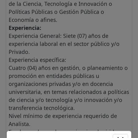
de la Ciencia, Tecnología e Innovación o
Políticas Públicas o Gestión Pública o
Economía o afines.
Experiencia:
Experiencia General: Siete (07) años de
experiencia laboral en el sector público y/o
Privado.
Experiencia específica:
Cuatro (04) años en gestión, o planeamiento o
promoción en entidades públicas u
organizaciones privadas y/o en docencia
universitaria, en temas relacionados a políticas
de ciencia y/o tecnología y/o innovación y/o
transferencia tecnológica.
Nivel mínimo de experiencia requerido de
Analista.
En el caso de que la experiencia adquirida sea