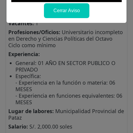
ASISTENTE DE LA OFICINA DE ASESOR
Cerrar Aviso
JURÍDICO
Vacantes:
1
Profesiones/Oficios:
Universitario incompleto
en Derecho y Ciencias Políticas del Octavo
Ciclo como mínimo
Experiencia:
General: 01 AÑO EN SECTOR PUBLICO O
PRIVADO
Específica:
- Experiencia en la función o materia: 06
MESES
- Experiencia en funciones equivalentes: 06
MESES
Lugar de labores:
Municipalidad Provincial de
Pataz
Salario:
S/. 2,000.00 soles