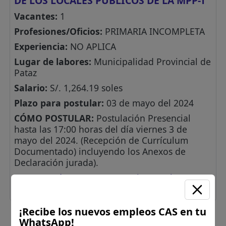
DE LOS LOCALES PÚBLICOS DE LA MPP-T
Vacantes:
1
Profesiones/Oficios:
PRIMARIA INCOMPLETA
Experiencia:
NO APLICA
Lugar de labores:
Municipalidad Provincial de
Pataz
Salario:
S/. 1,264.19 soles
Plazo para postular:
03 de mayo del 2024
CÓMO POSTULAR:
Postulación Presencial
hasta las 17:00 horas del día viernes 3 de
mayo del 2024. (Recepción de Currículum
Documentado) incluyendo los Anexos de
Declaración jurada).
Ver aquí Bases(convocatoria completa,
cronograma y anexos)
¡Recibe los nuevos empleos CAS en tu
WhatsApp!