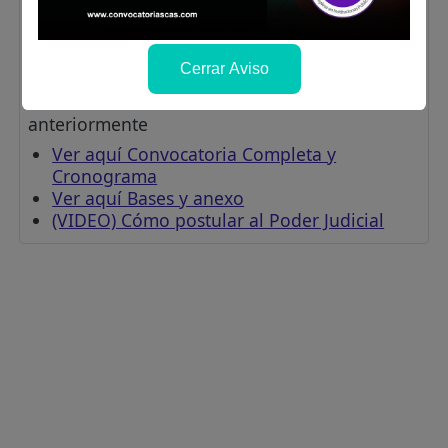
Personal (PSEP)
POSTULA AQUÍ
(Selecciona el
concurso: "PROCESO DE SELECCIÓN DE
PERSONAL (ABIERTO) N° 004-2024- SELVA
Cerrar Aviso
CENTRAL"). La opción para postular solo se
habilitará en las fechas indicadas
anteriormente
Ver aquí Convocatoria Completa y
Cronograma
Ver aquí Bases y anexo
(VIDEO) Cómo postular al Poder Judicial