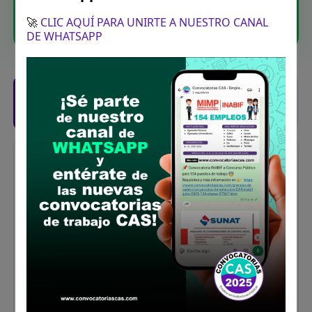
Unirme ahora
🚀
CLIC AQUÍ PARA UNIRTE A NUESTRO CANAL
DE WHATSAPP
Posiciones solicitadas y links de las
bases
ESPECIALISTA I
Vacantes:
1
Profesiones/Oficios:
Título Profesional
Universitario en Economía o Ingeniería
Económica.
Experiencia:
Experiencia General: Cuatro (4) años.
Experiencia Específica: Tres (3) años en
análisis estadístico y/o elaboración de