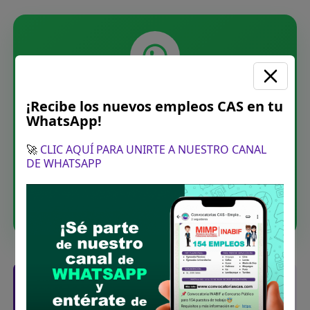
Únete a nuestro canal de
¡Recibe los nuevos empleos CAS en tu
WhatsApp
WhatsApp!
Recibe las últimas convocatorias CAS,
🚀
CLIC AQUÍ PARA UNIRTE A NUESTRO CANAL
DE WHATSAPP
directamente en tu WhatsApp. Sin spam.
Unirme ahora
Posiciones solicitadas y links de las
bases