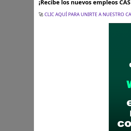
¡Recibe los nuevos empleos CA
🚀
CLIC AQUÍ PARA UNIRTE A NUESTRO 
Posiciones solicitadas y 
JEFE(A) DE UNIDAD DE S
Vacantes:
1
Profesiones/Oficios:
Profesi
Psicología y otras carreras a
Experiencia:
Experiencia General: Un (0
Experiencia específica en 
municipal, gestión pública
público.
Cursos y/o estudios de espe