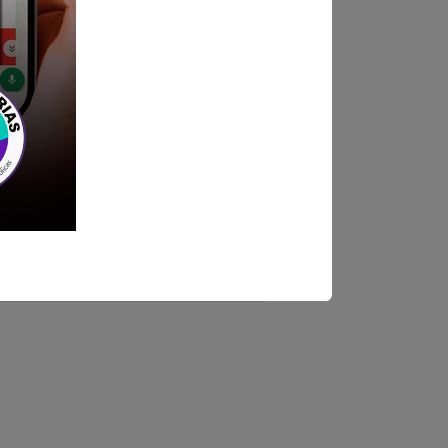
30 pm a 5:15 pm
ca Mesa de Partes de la
as)