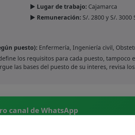
► Lugar de trabajo:
Cajamarca
► Remuneración:
S/. 2800 y S/. 3000 
gún puesto):
Enfermería, Ingeniería civil, Obstetr
define los requisitos para cada puesto, tampoco e
gue las bases del puesto de su interes, revisa los
ro canal de WhatsApp
 convocatorias CAS, directamente en tu WhatsApp.