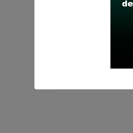
Curso en gestión pública
Curso ofimática nivel bási
Lugar de labores:
Palacio M
Salario:
S/. 2,800.00 soles
Plazo para postular:
21 y 22
CÓMO POSTULAR:
Presentac
Municipalidad Distrital Cacha
Descarga aquí Bases(conv
Descarga aquí Cronogra
Descarga aquí Anexos