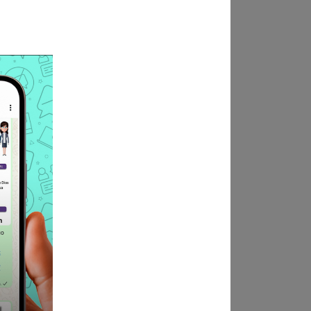
bstetricia, Sociología,
lacionados en la gestión
 meses debe ser en el sector