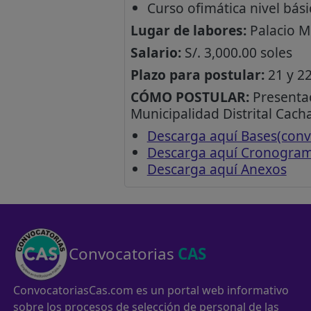
Curso ofimática nivel bási
Lugar de labores:
Palacio M
Salario:
S/. 3,000.00 soles
Plazo para postular:
21 y 22
CÓMO POSTULAR:
Presentac
Municipalidad Distrital Cacha
Descarga aquí Bases(conv
Descarga aquí Cronogra
Descarga aquí Anexos
Convocatorias
CAS
ConvocatoriasCas.com es un portal web informativo
sobre los procesos de selección de personal de las