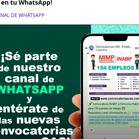
S en tu WhatsApp!
CANAL DE WHATSAPP
links de las bases
ALUD Y ASISTENCIA SOCIAL
onal universitario en las carreras de Enfermería, O
fines.
1) año en el sector público y/o privado.
la función o materia: seis (06) meses en temas re
 y conducción de personal, de los cuales seis (06)
cialización: