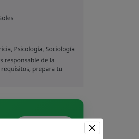
Soles
icia, Psicología, Sociología
s responsable de la
 requisitos, prepara tu
Unirme ahora
 Sin