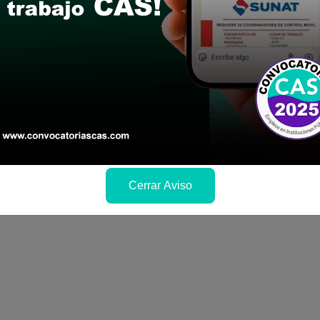
co
unicipal
 de marzo del 2024 De 8.00 am a 1:00 pm y de 2:
ión del expediente de postulación de manera físi
chi (Jirón Comercio S/N, frente a la plaza de arm
ocatoria completa)
ma
Cerrar Aviso