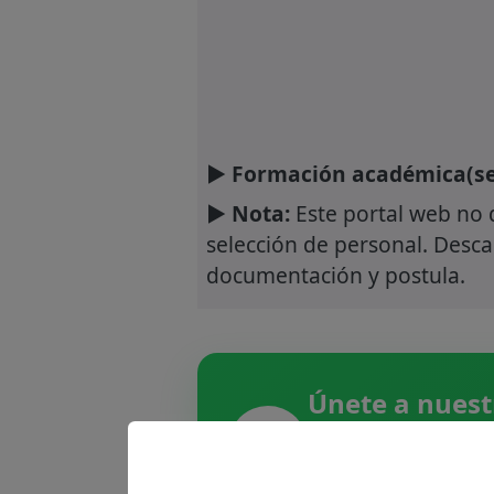
► Formación académica(se
► Nota:
Este portal web no 
selección de personal. Descar
documentación y postula.
Únete a nuest
Recibe las últimas
spam.